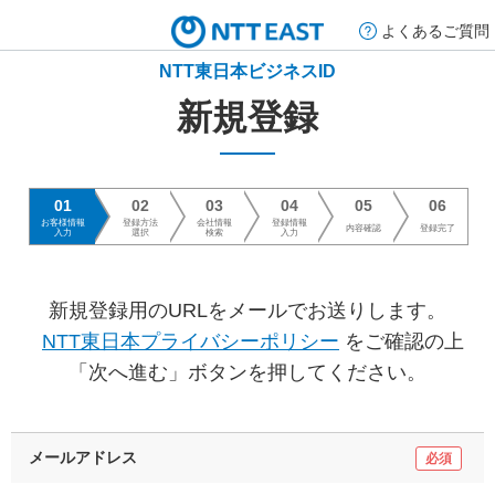
よくあるご質問
NTT東日本ビジネスID
新規登録
01
02
03
04
05
06
お客様情報
登録方法
会社情報
登録情報
内容確認
登録完了
入力
選択
検索
入力
新規登録用のURLをメールでお送りします。
NTT東日本プライバシーポリシー
をご確認の上
「次へ進む」ボタンを押してください。
メールアドレス
必須